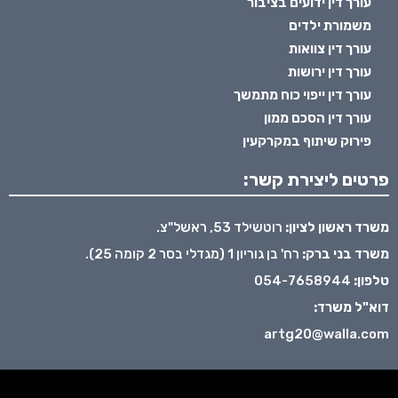
עורך דין ידועים בציבור
משמורת ילדים
עורך דין צוואות
עורך דין ירושות
עורך דין ייפוי כוח מתמשך
עורך דין הסכם ממון
פירוק שיתוף במקרקעין
פרטים ליצירת קשר:
משרד ראשון לציון:
רוטשילד 53, ראשל"צ.
משרד בני ברק:
רח' בן גוריון 1 (מגדלי בסר 2 קומה 25).
טלפון:
054-7658944
דוא"ל משרד:
artg20@walla.com