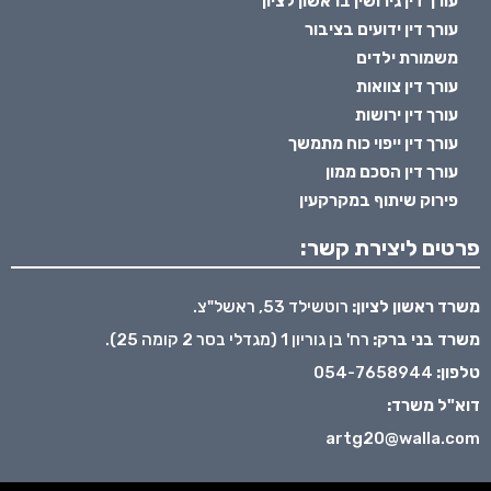
עורך דין גירושין בראשון לציון
עורך דין ידועים בציבור
משמורת ילדים
עורך דין צוואות
עורך דין ירושות
עורך דין ייפוי כוח מתמשך
עורך דין הסכם ממון
פירוק שיתוף במקרקעין
פרטים ליצירת קשר:
משרד ראשון לציון:
רוטשילד 53, ראשל"צ.
משרד בני ברק:
רח' בן גוריון 1 (מגדלי בסר 2 קומה 25).
טלפון:
054-7658944
דוא"ל משרד:
artg20@walla.com