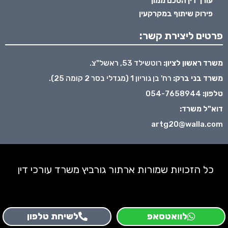
עורך דין הסכם ממון
פירוק שיתוף במקרקעין
פרטים ליצירת קשר:
משרד ראשון לציון:
רוטשילד 53, ראשל"צ.
משרד בני ברק:
רח' בן גוריון 1 (מגדלי בסר 2 קומה 25).
טלפון:
054-7658944
דוא"ל משרד:
artg20@walla.com
כל הזכויות שמורות ארתור גורביץ משרד עורכי דין
לוואטסאפ
לשיחת טלפון