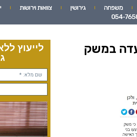
משפחה
גירושין
צוואות וירושות
י
054-765
עדה במשק
לייעוץ ללא
גו