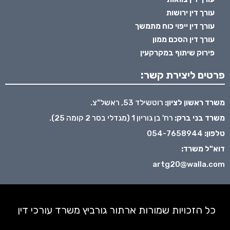
עורך דין ירושות
עורך דין ייפוי כוח מתמשך
עורך דין הסכם ממון
פירוק שיתוף במקרקעין
פרטים ליצירת קשר:
משרד ראשון לציון:
רוטשילד 53, ראשל"צ.
משרד בני ברק:
רח' בן גוריון 1 (מגדלי בסר 2 קומה 25).
טלפון:
054-7658944
דוא"ל משרד:
artg20@walla.com
כל הזכויות שמורות ארתור גורביץ משרד עורכי דין