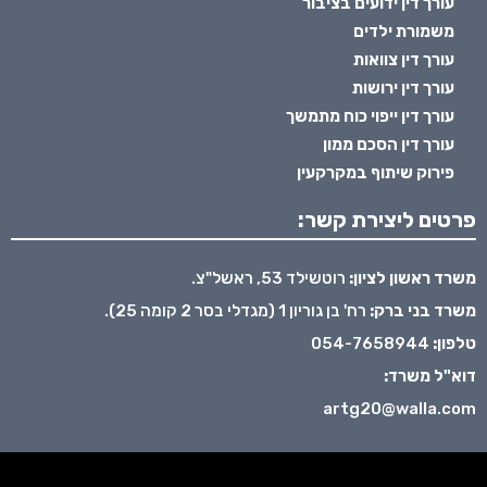
עורך דין ידועים בציבור
משמורת ילדים
עורך דין צוואות
עורך דין ירושות
עורך דין ייפוי כוח מתמשך
עורך דין הסכם ממון
פירוק שיתוף במקרקעין
פרטים ליצירת קשר:
משרד ראשון לציון:
רוטשילד 53, ראשל"צ.
משרד בני ברק:
רח' בן גוריון 1 (מגדלי בסר 2 קומה 25).
טלפון:
054-7658944
דוא"ל משרד:
artg20@walla.com