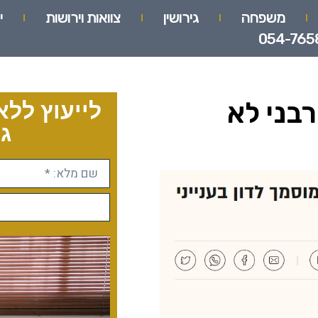
משפחה
גירושין
צוואות וירושות
י
054-765
רבני לא
לייעוץ ללא
גו