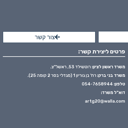
צור קשר
פרטים ליצירת קשר:
משרד ראשון לציון:
רוטשילד 53, ראשל"צ.
משרד בני ברק:
רח' בן גוריון 1 (מגדלי בסר 2 קומה 25).
טלפון:
054-7658944
דוא"ל משרד:
artg20@walla.com