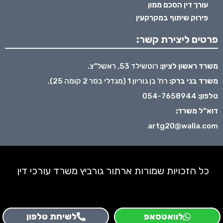
עורך דין הסכם ממון
פירוק שיתוף במקרקעין
פרטים ליצירת קשר:
משרד ראשון לציון:
רוטשילד 53, ראשל"צ.
משרד בני ברק:
רח' בן גוריון 1 (מגדלי בסר 2 קומה 25).
טלפון:
054-7658944
דוא"ל משרד:
artg20@walla.com
כל הזכויות שמורות ארתור גורביץ משרד עורכי דין
לוואטסאפ
לשיחת טלפון