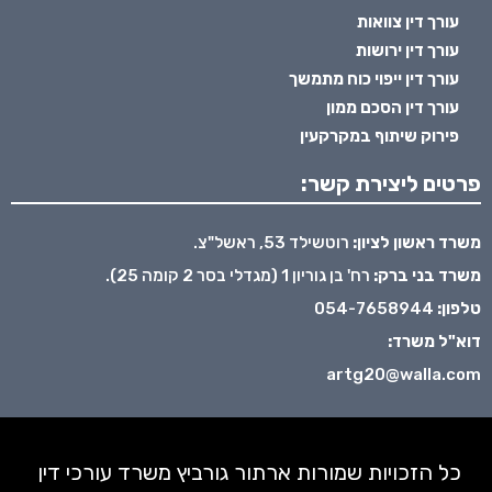
עורך דין צוואות
עורך דין ירושות
עורך דין ייפוי כוח מתמשך
עורך דין הסכם ממון
פירוק שיתוף במקרקעין
פרטים ליצירת קשר:
משרד ראשון לציון:
רוטשילד 53, ראשל"צ.
משרד בני ברק:
רח' בן גוריון 1 (מגדלי בסר 2 קומה 25).
טלפון:
054-7658944
דוא"ל משרד:
artg20@walla.com
כל הזכויות שמורות ארתור גורביץ משרד עורכי דין