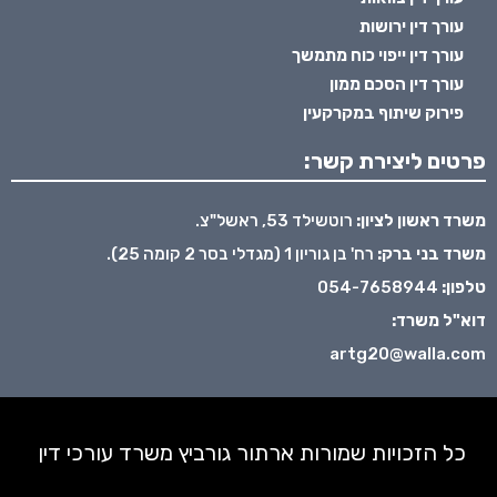
עורך דין ירושות
עורך דין ייפוי כוח מתמשך
עורך דין הסכם ממון
פירוק שיתוף במקרקעין
פרטים ליצירת קשר:
משרד ראשון לציון:
רוטשילד 53, ראשל"צ.
משרד בני ברק:
רח' בן גוריון 1 (מגדלי בסר 2 קומה 25).
טלפון:
054-7658944
דוא"ל משרד:
artg20@walla.com
כל הזכויות שמורות ארתור גורביץ משרד עורכי דין