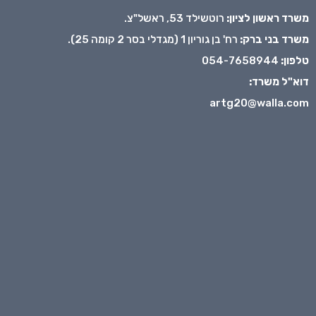
משרד ראשון לציון:
רוטשילד 53, ראשל"צ.
משרד בני ברק:
רח' בן גוריון 1 (מגדלי בסר 2 קומה 25).
טלפון:
054-7658944
דוא"ל משרד:
artg20@walla.com