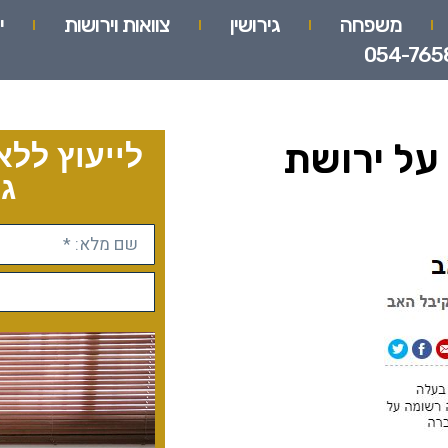
משפחה
גירושין
צוואות וירושות
י
054-765
על ירושת
לייעוץ ללא
גו