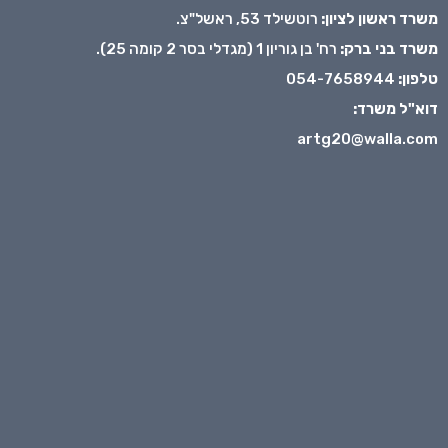
משרד ראשון לציון:
רוטשילד 53, ראשל"צ.
משרד בני ברק:
רח' בן גוריון 1 (מגדלי בסר 2 קומה 25).
טלפון:
054-7658944
דוא"ל משרד:
artg20@walla.com