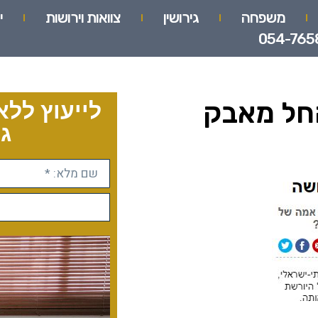
משפחה
גירושין
צוואות וירושות
י
054-765
חל מאבק
לייעוץ ללא
גו