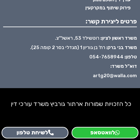
פירוק שיתוף במקרקעין
פרטים ליצירת קשר:
משרד ראשון לציון:
רוטשילד 53, ראשל"צ.
משרד בני ברק:
רח' בן גוריון 1 (מגדלי בסר 2 קומה 25).
טלפון:
054-7658944
דוא"ל משרד:
artg20@walla.com
כל הזכויות שמורות ארתור גורביץ משרד עורכי דין
לוואטסאפ
לשיחת טלפון