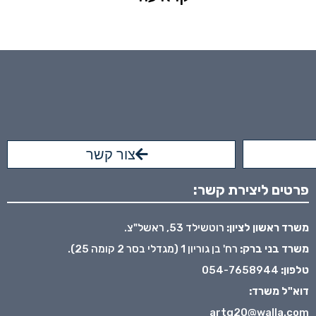
צור קשר
פרטים ליצירת קשר:
משרד ראשון לציון:
רוטשילד 53, ראשל"צ.
משרד בני ברק:
רח' בן גוריון 1 (מגדלי בסר 2 קומה 25).
טלפון:
054-7658944
דוא"ל משרד:
artg20@walla.com