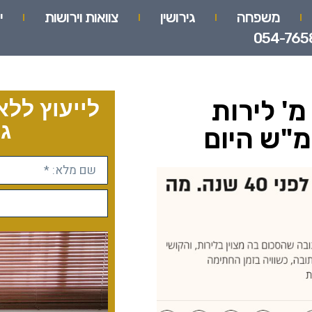
משפחה
גירושין
צוואות וירושות
י
054-765
חתן התחייב בכתובה ל-6 מ' לירות
לייעוץ ללא
גו