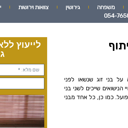
משפחה
גירושין
צוואות וירושות
י
054-765
תוף
לייעוץ ללא
גו
ל בני זוג שנשאו לפני
יי הנישואים שייכים לשני בני
ועל. כמו כן, כל אחד מבני