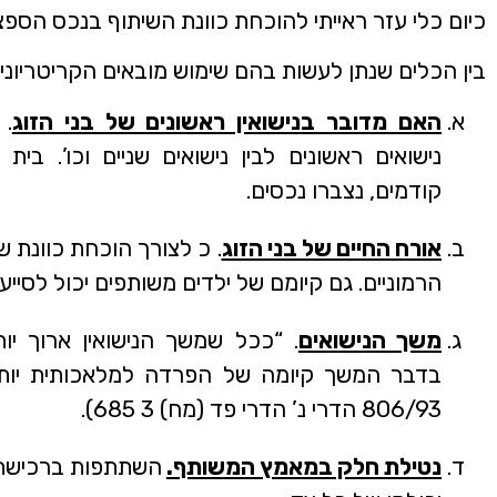
כיום כלי עזר ראייתי להוכחת כוונת השיתוף בנכס הספצי
בין הכלים שנתן לעשות בהם שימוש מובאים הקריטריוני
האם מדובר בנישואין ראשונים של בני הזוג
. 
נישואים ראשונים לבין נישואים שניים וכו’. בי
קודמים, נצברו נכסים.
אורח החיים של בני הזוג
. כ לצורך הוכחת כוונת ש
הרמוניים. גם קיומם של ילדים משותפים יכול לסייע 
משך הנישואים
. “ככל שמשך הנישואין ארוך י
בדבר המשך קיומה של הפרדה למלאכותית יותר 
806/93 הדרי נ’ הדרי פד (מח) 3 685).
נטילת חלק במאמץ המשותף.
השתתפות ברכישת נ