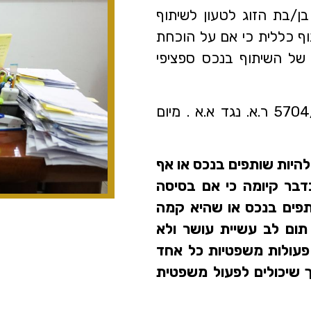
ן/בת הזוג לטעון לשיתוף
וף כללית כי אם על הוכחת
ו של השיתוף בנכס ספציפי
כבוד השופטת נילי מימון בפסק הדין תמ”ש (ים) 5704/01 ר.א. נגד א.א . מיום
ג להיות שותפים בנכס או אף
דבר קיומה כי אם בסיסה
פים בנכס או שהיא קמה
 תום לב עשיית עושר ולא
פעולות משפטיות כל אחד
ך שיכולים לפעול משפטית