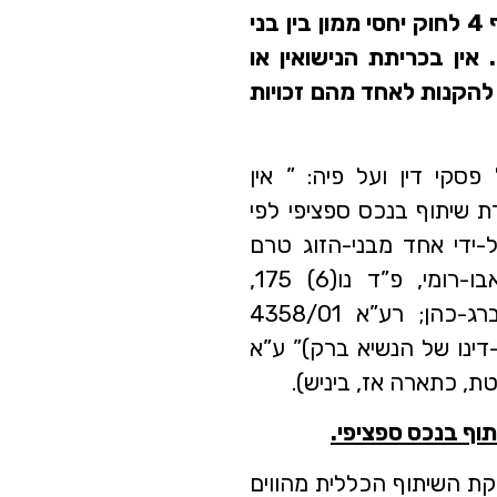
כחיזוק לכך מפנה כבוד השופטת מימון להוראת סעיף 4 לחוק יחסי ממון בין בני
אין בכריתת הנישואין או
להקנות לאחד מהם זכויות
קי דין ועל פיה: ” אין
למנוע יצירת שיתוף בנכס ספציפי לפי
-ידי אחד מבני-הזוג טרם
הנישואין (ראו גם: רע”א 8672/00 אבו-רומי נ’ אבו-רומי, פ”ד נו(6) 175,
בפיסקאות 9-10 לפסק-דינה של השופטת שטרסברג-כהן; רע”א 4358/01
 פ”ד נה(5) 856, בפיסקה 4 לפסק-דינו של הנשיא ברק)” ע”א
וף בנכס ספציפי.
ת השיתוף הכללית מהווים