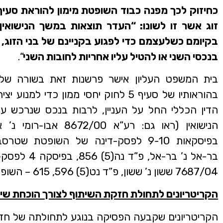
זוג אשר זו לשונו: “העדר תוצאות במשך הנישואין. 
בקיומם כשלעצמם כדי לפגוע בקניינם של בני הזוג, 
בנכסי השני או להטיל עליו אחריות לחובות השני
“.
בית המשפט העליון אישר פרשנות זאת בשורה של פס
בהוראותיו של סעיף 5 לחוק יחסי ממון כדי 
הדין הכללי החל על העניין, לרבות בנכס שנרכש על
בר-אל נ’ בר-אל,
7687/04 ששון נ’ ששון, פ”ד נט(5) 596, 615 – השופטת, כתארה אז, ביניש).
הקריטריונים לתחולת חזקת השיתוף לצורך הוכחת שית
הקריטריונים שקבעה הפסיקה בנוגע לתחולתה של חזק