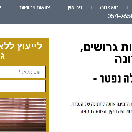
משפחה
גירושין
צוואות וירושות
י
054-765
ת גרושים,
לייעוץ ללא
גו
ונה