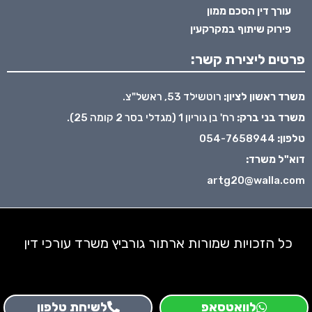
עורך דין הסכם ממון
פירוק שיתוף במקרקעין
פרטים ליצירת קשר:
משרד ראשון לציון:
רוטשילד 53, ראשל"צ.
משרד בני ברק:
רח' בן גוריון 1 (מגדלי בסר 2 קומה 25).
טלפון:
054-7658944
דוא"ל משרד:
artg20@walla.com
כל הזכויות שמורות ארתור גורביץ משרד עורכי דין
לוואטסאפ
לשיחת טלפון