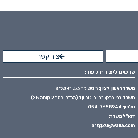
צור קשר
פרטים ליצירת קשר:
משרד ראשון לציון:
רוטשילד 53, ראשל"צ.
משרד בני ברק:
רח' בן גוריון 1 (מגדלי בסר 2 קומה 25).
טלפון:
054-7658944
דוא"ל משרד:
artg20@walla.com