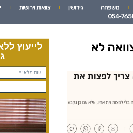
משפחה
גירושין
צוואות וירושות
י
054-765
וואה לא
לייעוץ ללא
גו