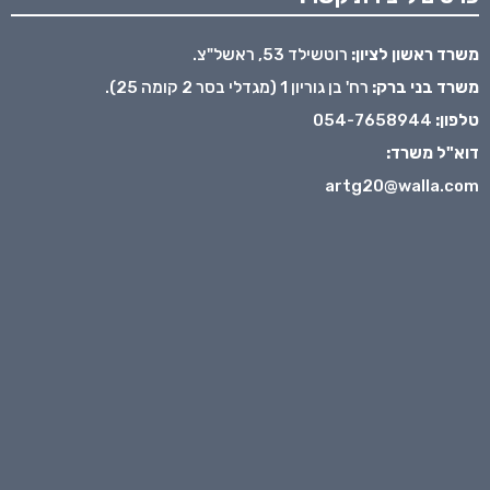
משרד ראשון לציון:
רוטשילד 53, ראשל"צ.
משרד בני ברק:
רח' בן גוריון 1 (מגדלי בסר 2 קומה 25).
טלפון:
054-7658944
דוא"ל משרד:
artg20@walla.com