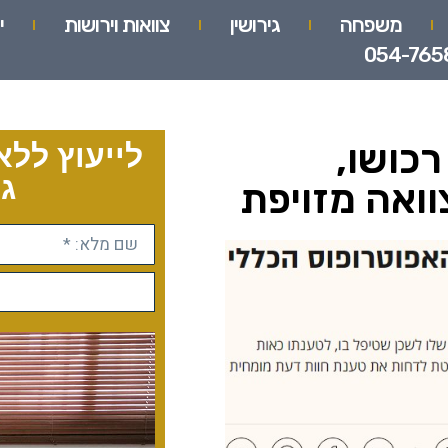
משפחה
גירושין
צוואות וירושות
י
054-765
כושו,
לייעוץ ללא
גו
וואה מזויפת