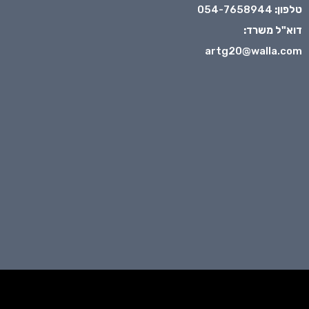
טלפון:
054-7658944
דוא"ל משרד:
artg20@walla.com