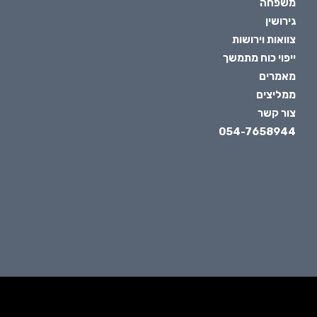
משפחה
גירושין
צוואות וירושות
ייפוי כוח מתמשך
מאמרים
ממליצים
צור קשר
054-7658944