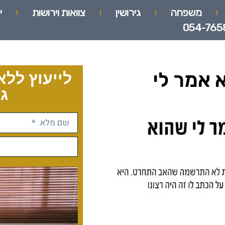
משפחה
גירושין
צוואות וירושות
י
054-765
 אמר לי
לייעוץ ללא
גו