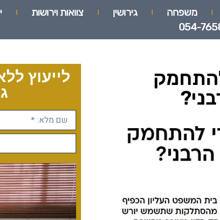
משפחה
גירושין
צוואות וירושות
י
054-765
 להתחמק
לייעוץ ללא
גו
בני?