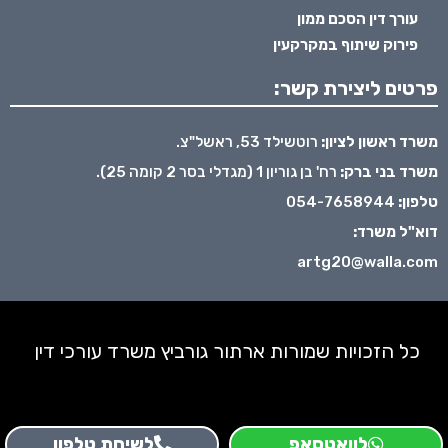
עורך דין הסכם ממון
פירוק שיתוף במקרקעין
פרטים ליצירת קשר:
משרד ראשון לציון:
רוטשילד 53, ראשל"צ.
משרד בני ברק:
רח' בן גוריון 1 (מגדלי בסר 2 קומה 25).
טלפון:
054-7658944
דוא"ל משרד:
artg20@walla.com
כל הזכויות שמורות ארתור גורביץ משרד עורכי דין
לוואטסאפ
לשיחת טלפון