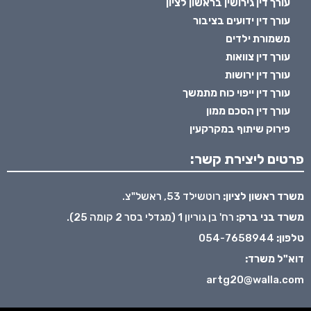
עורך דין גירושין בראשון לציון
עורך דין ידועים בציבור
משמורת ילדים
עורך דין צוואות
עורך דין ירושות
עורך דין ייפוי כוח מתמשך
עורך דין הסכם ממון
פירוק שיתוף במקרקעין
פרטים ליצירת קשר:
משרד ראשון לציון:
רוטשילד 53, ראשל"צ.
משרד בני ברק:
רח' בן גוריון 1 (מגדלי בסר 2 קומה 25).
טלפון:
054-7658944
דוא"ל משרד:
artg20@walla.com