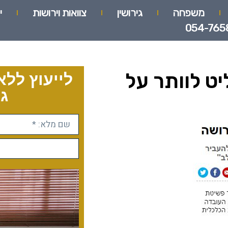
משפחה
גירושין
צוואות וירושות
י
054-765
החליט לוותר על
לייעוץ ללא
גו