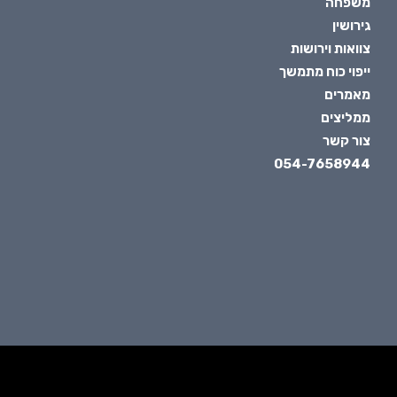
משפחה
גירושין
צוואות וירושות
ייפוי כוח מתמשך
מאמרים
ממליצים
צור קשר
054-7658944