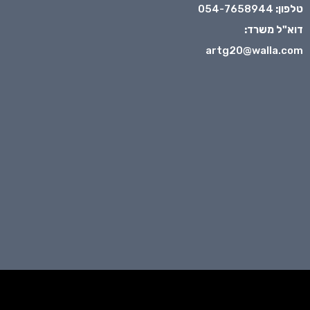
טלפון:
054-7658944
דוא"ל משרד:
artg20@walla.com