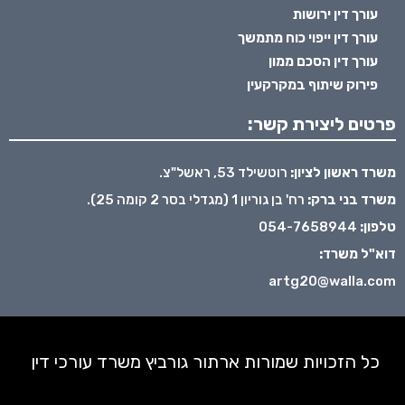
עורך דין ירושות
עורך דין ייפוי כוח מתמשך
עורך דין הסכם ממון
פירוק שיתוף במקרקעין
פרטים ליצירת קשר:
משרד ראשון לציון:
רוטשילד 53, ראשל"צ.
משרד בני ברק:
רח' בן גוריון 1 (מגדלי בסר 2 קומה 25).
טלפון:
054-7658944
דוא"ל משרד:
artg20@walla.com
כל הזכויות שמורות ארתור גורביץ משרד עורכי דין