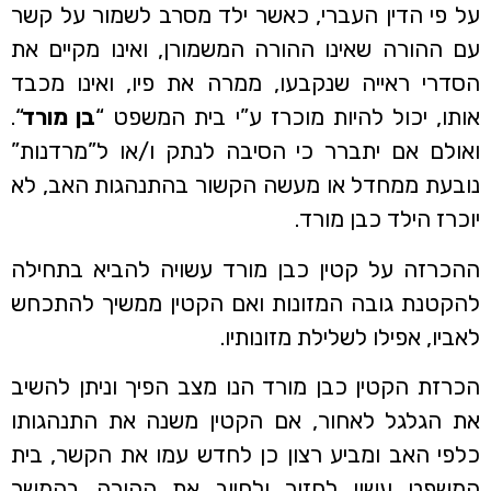
על פי הדין העברי, כאשר ילד מסרב לשמור על קשר
עם ההורה שאינו ההורה המשמורן, ואינו מקיים את
הסדרי ראייה שנקבעו, ממרה את פיו, ואינו מכבד
אותו, יכול להיות מוכרז ע”י בית המשפט “
בן מורד
“.
ואולם אם יתברר כי הסיבה לנתק ו/או ל”מרדנות”
נובעת ממחדל או מעשה הקשור בהתנהגות האב, לא
יוכרז הילד כבן מורד.
ההכרזה על קטין כבן מורד עשויה להביא בתחילה
להקטנת גובה המזונות ואם הקטין ממשיך להתכחש
לאביו, אפילו לשלילת מזונותיו.
הכרזת הקטין כבן מורד הנו מצב הפיך וניתן להשיב
את הגלגל לאחור, אם הקטין משנה את התנהגותו
כלפי האב ומביע רצון כן לחדש עמו את הקשר, בית
המשפט עשוי לחזור ולחייב את ההורה בהמשך