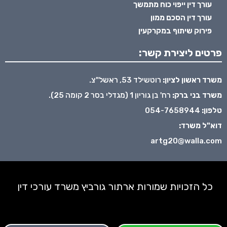
עורך דין ייפוי כוח מתמשך
עורך דין הסכם ממון
פירוק שיתוף במקרקעין
פרטים ליצירת קשר:
משרד ראשון לציון:
רוטשילד 53, ראשל"צ.
משרד בני ברק:
רח' בן גוריון 1 (מגדלי בסר 2 קומה 25).
טלפון:
054-7658944
דוא"ל משרד:
artg20@walla.com
כל הזכויות שמורות ארתור גורביץ משרד עורכי דין