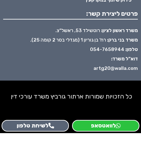
פרטים ליצירת קשר:
משרד ראשון לציון:
רוטשילד 53, ראשל"צ.
משרד בני ברק:
רח' בן גוריון 1 (מגדלי בסר 2 קומה 25).
טלפון:
054-7658944
דוא"ל משרד:
artg20@walla.com
כל הזכויות שמורות ארתור גורביץ משרד עורכי דין
לוואטסאפ
לשיחת טלפון