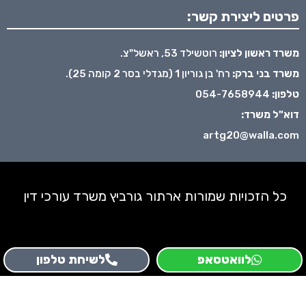
פרטים ליצירת קשר:
משרד ראשון לציון:
רוטשילד 53, ראשל"צ.
משרד בני ברק:
רח' בן גוריון 1 (מגדלי בסר 2 קומה 25).
טלפון:
054-7658944
דוא"ל משרד:
artg20@walla.com
כל הזכויות שמורות ארתור גורביץ משרד עורכי דין
לוואטסאפ
לשיחת טלפון