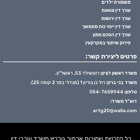
משמורת ילדים
עורך דין צוואות
עורך דין ירושות
עורך דין ייפוי כוח מתמשך
עורך דין הסכם ממון
פירוק שיתוף במקרקעין
פרטים ליצירת קשר:
משרד ראשון לציון:
רוטשילד 53, ראשל"צ.
משרד בני ברק:
רח' בן גוריון 1 (מגדלי בסר 2 קומה 25).
טלפון:
054-7658944
דוא"ל משרד:
artg20@walla.com
כל הזכויות שמורות ארתור גורביץ משרד עורכי דין