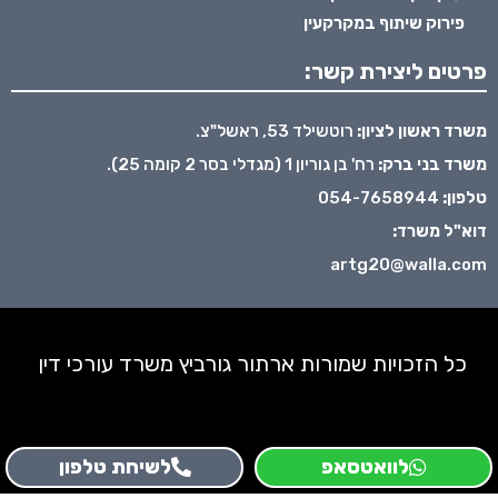
פירוק שיתוף במקרקעין
פרטים ליצירת קשר:
משרד ראשון לציון:
רוטשילד 53, ראשל"צ.
משרד בני ברק:
רח' בן גוריון 1 (מגדלי בסר 2 קומה 25).
טלפון:
054-7658944
דוא"ל משרד:
artg20@walla.com
כל הזכויות שמורות ארתור גורביץ משרד עורכי דין
לוואטסאפ
לשיחת טלפון