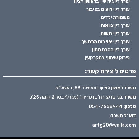
עורך דין גירושין בראשון לציון
עורך דין ידועים בציבור
משמורת ילדים
עורך דין צוואות
עורך דין ירושות
עורך דין ייפוי כוח מתמשך
עורך דין הסכם ממון
פירוק שיתוף במקרקעין
פרטים ליצירת קשר:
משרד ראשון לציון:
רוטשילד 53, ראשל"צ.
משרד בני ברק:
רח' בן גוריון 1 (מגדלי בסר 2 קומה 25).
טלפון:
054-7658944
דוא"ל משרד:
artg20@walla.com