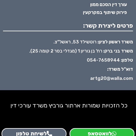
עורך דין הסכם ממון
פירוק שיתוף במקרקעין
פרטים ליצירת קשר:
משרד ראשון לציון:
רוטשילד 53, ראשל"צ.
משרד בני ברק:
רח' בן גוריון 1 (מגדלי בסר 2 קומה 25).
טלפון:
054-7658944
דוא"ל משרד:
artg20@walla.com
כל הזכויות שמורות ארתור גורביץ משרד עורכי דין
לוואטסאפ
לשיחת טלפון