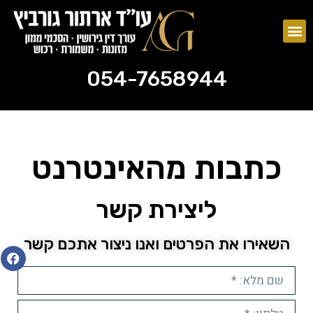
צוואות וירושות
ייפוי כוח מתמשך
054-7658944
054-7658944
כתבות מהאינטרנט
ליצירת קשר
השאירו את הפרטים ואנו ניצור אתכם קשר