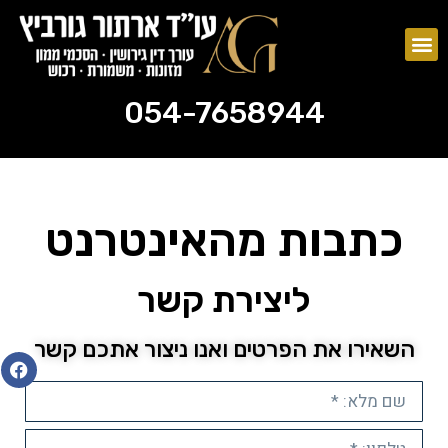
צוואות וירושות
ייפוי כוח מתמשך
054-7658944
054-7658944
כתבות מהאינטרנט
ליצירת קשר
השאירו את הפרטים ואנו ניצור אתכם קשר