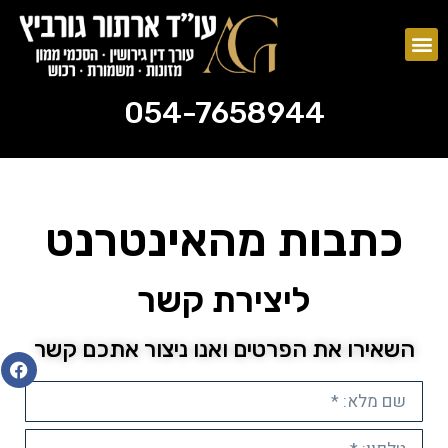
צוואות וירושות
ייפוי כוח מתמשך
054-7658944
054-7658944
כתבות מהאינטרנט
ליצירת קשר
השאירו את הפרטים ואנו ניצור אתכם קשר