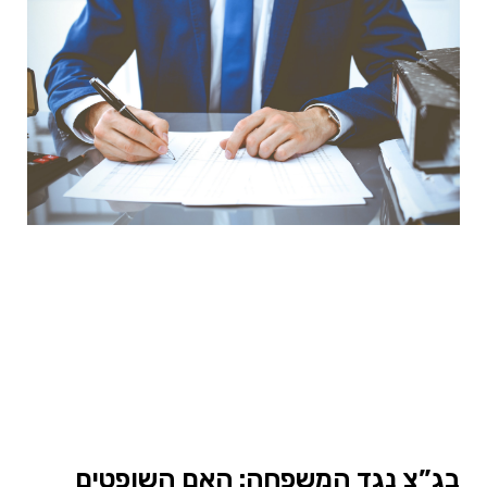
בג”צ נגד המשפחה: האם השופטים