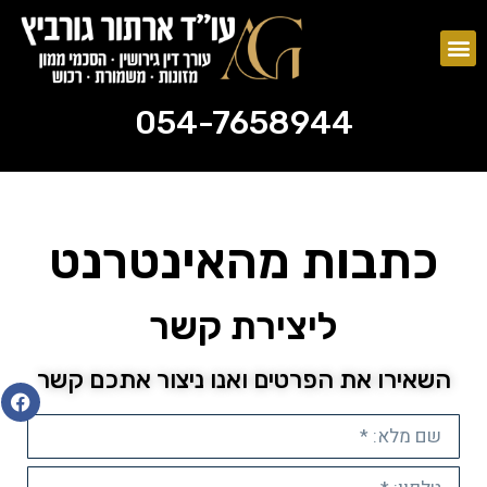
צוואות וירושות
ייפוי כוח מתמשך
054-7658944
054-7658944
כתבות מהאינטרנט
ליצירת קשר
השאירו את הפרטים ואנו ניצור אתכם קשר