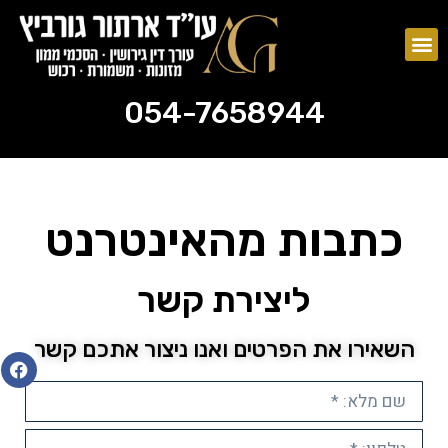
צוואות וירושות
ייפוי כוח מתמשך
054-7658944
054-7658944
כתבות מהאינטרנט
ליצירת קשר
השאירו את הפרטים ואנו ניצור אתכם קשר