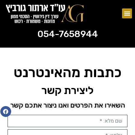
צוואות וירושות
ייפוי כוח מתמשך
054-7658944
054-7658944
כתבות מהאינטרנט
ליצירת קשר
השאירו את הפרטים ואנו ניצור אתכם קשר