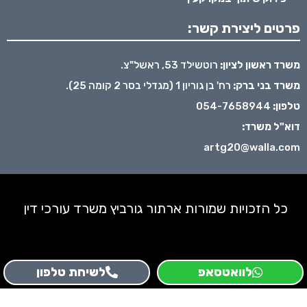
פרטים ליצירת קשר:
משרד ראשון לציון:
רוטשילד 53, ראשל"צ.
משרד בני ברק:
רח' בן גוריון 1 (מגדלי בסר 2 קומה 25).
טלפון:
054-7658944
דוא"ל משרד:
artg20@walla.com
כל הזכויות שמורות ארתור גורביץ משרד עורכי דין
לוואטסאפ
לשיחת טלפון