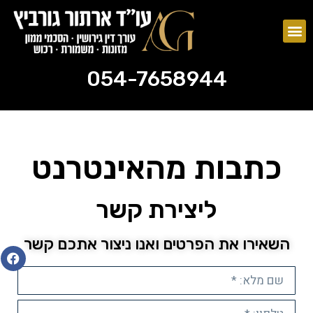
צוואות וירושות
ייפוי כוח מתמשך
054-7658944
054-7658944
כתבות מהאינטרנט
ליצירת קשר
השאירו את הפרטים ואנו ניצור אתכם קשר