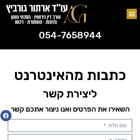
צוואות וירושות
ייפוי כוח מתמשך
054-7658944
054-7658944
כתבות מהאינטרנט
ליצירת קשר
השאירו את הפרטים ואנו ניצור אתכם קשר